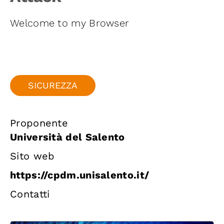
Iniziative
Welcome to my Browser
News ed Eventi
Contatti
SICUREZZA
Piattaforma First
Proponente
Università del Salento
Piattaforma SmartCommunities
Sito web
https://cpdm.unisalento.it/
Contatti