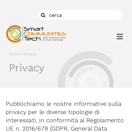
Salta
al
Cerca
contenuto
per:
Togg
Navi
Home
»
Privacy
Chi siamo
Privacy
Cosa facciamo
Aderire
Pubblichiamo le nostre informative sulla
privacy per le diverse tipologie di
Ambiti
interessati, in conformità al Regolamento
UE n. 2016/679 (GDPR, General Data