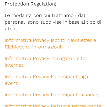
Protection Regulation).
Iniziative
Le modalità con cui trattiamo i dati
News ed Eventi
personali sono suddivise in base al tipo di
utenti:
Contatti
Informativa Privacy Iscritti Newsletter e
Richiedenti informazioni
Piattaforma First
Informativa Privacy Navigatori sito
internet
Piattaforma SmartCommunities
Informativa Privacy Partecipanti agli
eventi
Informativa Privacy Partecipanti a survey
Informativa Privacy Relatore partecipante