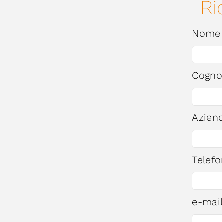
Ri
Nom
Cogn
Azien
Telef
e-mai