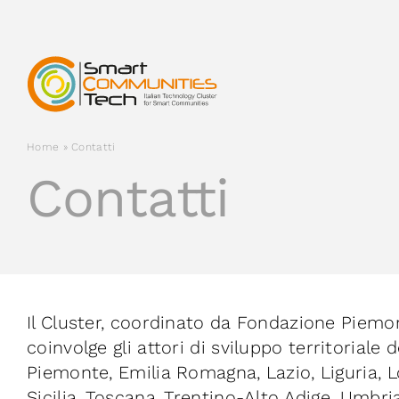
Salta
al
contenuto
Home
»
Contatti
Contatti
Il Cluster, coordinato da Fondazione Piemo
coinvolge gli attori di sviluppo territoriale 
Piemonte, Emilia Romagna, Lazio, Liguria, L
Sicilia, Toscana, Trentino-Alto Adige, Umbri