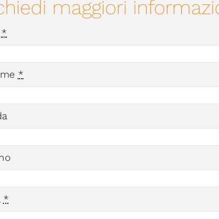
chiedi maggiori informazi
e
*
ome
*
da
ono
l
*