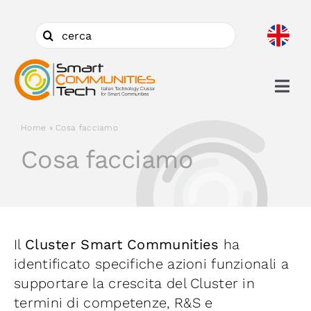
Salta
al
Cerca
contenuto
per:
Togg
Navi
Home
»
Cosa facciamo
Chi siamo
Cosa facciamo
Cosa facciamo
Aderire
Il
Cluster Smart Communities
ha
identificato specifiche azioni funzionali a
Ambiti
supportare la crescita del Cluster in
termini di competenze, R&S e