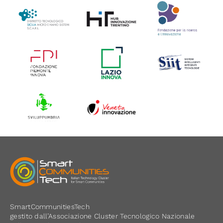
SmartCommunitiesTech
gestito dall’Associazione Cluster Tecnologico Nazionale