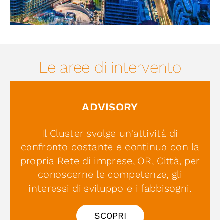
Le aree di intervento
ADVISORY
Il Cluster svolge un'attività di
confronto costante e continuo con la
propria Rete di imprese, OR, Città, per
conoscerne le competenze, gli
interessi di sviluppo e i fabbisogni.
SCOPRI