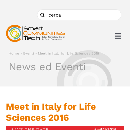
Salta
al
Cerca
contenuto
per:
Togg
Navi
Home
»
Eventi
»
Meet in Italy for Life Sciences 2016
Chi siamo
News ed Eventi
Cosa facciamo
Aderire
Meet in Italy for Life
Sciences 2016
Ambiti