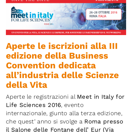
Iniziative
News ed Eventi
Contatti
Aperte le iscrizioni alla III
edizione della Business
Piattaforma First
Convention
dedicata
all’industria delle Scienze
Piattaforma SmartCommunities
della Vita
Aperte le registrazioni al
Meet in Italy for
Life Sciences 2016
, evento
internazionale, giunto alla terza edizione,
che quest’ anno si svolge a
Roma presso
il Salone delle Fontane dell’ Eur (Via