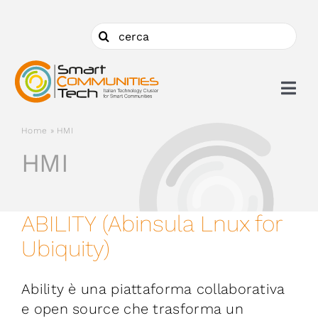
Salta
al
Cerca
contenuto
per:
Togg
Navi
Home
»
HMI
Chi siamo
HMI
Cosa facciamo
ABILITY (Abinsula Lnux for
Aderire
Ubiquity)
Ambiti
Ability è una piattaforma collaborativa
e open source che trasforma un