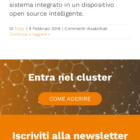
sistema integrato in un dispositivo
Iniziative
open source intelligente.
News ed Eventi
su
Di
Eddy
|
9 Febbraio 2016
|
Commenti disabilitati
ABILITY
Continua a leggere
(Abinsula
Contatti
Lnux
for
Ubiquity)
Piattaforma First
Entra nel cluster
Piattaforma SmartCommunities
COME ADERIRE
Iscriviti alla newsletter