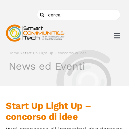
Salta
al
Cerca
contenuto
per:
Togg
Navi
Home
»
Start Up Light Up – concorso di idee
Chi siamo
News ed Eventi
Cosa facciamo
Aderire
Start Up Light Up –
concorso di idee
Ambiti