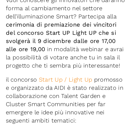
Vuoi conoscere gli innovatori che daranno
Iniziative
forma al cambiamento nel settore
dell’illuminazione Smart? Partecipa alla
News ed Eventi
cerimonia di premiazione dei vincitori
del concorso Start UP Light UP che si
svolgerà il 9 dicembre dalle ore 17,00
Contatti
alle ore 19,00
in modalità webinar e avrai
la possibilità di votare anche tu in sala il
Piattaforma First
progetto che ti sembra più interessante!
il concorso
Start Up / Light Up
promosso
Piattaforma SmartCommunities
e organizzato da AIDI è stato realizzato in
collaborazione con Talent Garden e
Cluster Smart Communities per far
emergere le idee più innovative nei
seguenti ambiti tematici: