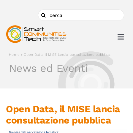
Salta
al
Cerca
contenuto
per:
Togg
Navi
Home
»
Open Data, il MISE lancia consultazione pubblica
Chi siamo
News ed Eventi
Cosa facciamo
Aderire
Open Data, il MISE lancia
consultazione pubblica
Ambiti