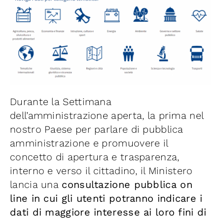
Iniziative
News ed Eventi
Contatti
Durante la Settimana
Piattaforma First
dell’amministrazione aperta, la prima nel
nostro Paese per parlare di pubblica
Piattaforma SmartCommunities
amministrazione e promuovere il
concetto di apertura e trasparenza,
interno e verso il cittadino, il Ministero
lancia una
consultazione pubblica on
line in cui gli utenti potranno indicare i
dati di maggiore interesse ai loro fini di