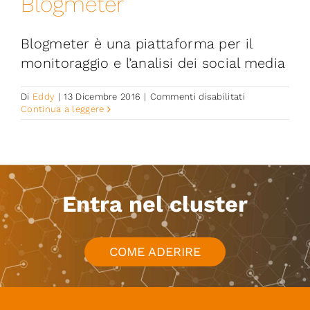
Blogmeter
Iniziative
Blogmeter è una piattaforma per il
News ed Eventi
monitoraggio e l’analisi dei social media
su
Di
Eddy
|
13 Dicembre 2016
|
Commenti disabilitati
Contatti
Blogmeter
Continua a leggere
Piattaforma First
Piattaforma SmartCommunities
Entra nel cluster
COME ADERIRE