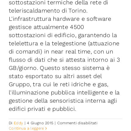
sottostazioni termiche della rete di
Iniziative
teleriscaldamento di Torino.
L'infrastruttura hardware e software
News ed Eventi
gestisce attualmente 4500
sottostazioni di edificio, garantendo la
telelettura e la telegestione (attuazione
Contatti
di comandi) in near real time, con un
flusso di dati che si attesta intorno ai 3
Piattaforma First
GB/giorno. Questo stesso sistema è
stato esportato su altri asset del
Piattaforma SmartCommunities
Gruppo, tra cui le reti idriche e gas,
l'illuminazione pubblica intelligente e la
gestione della sensoristica interna agli
edifici privati e pubblici.
su
Di
Eddy
|
4 Giugno 2015
|
Commenti disabilitati
IREN
Continua a leggere