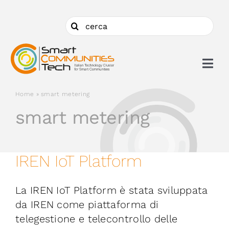
Salta
al
Cerca
contenuto
per:
Togg
Navi
Home
»
smart metering
Chi siamo
smart metering
Cosa facciamo
IREN IoT Platform
Aderire
La IREN IoT Platform è stata sviluppata
Ambiti
da IREN come piattaforma di
telegestione e telecontrollo delle