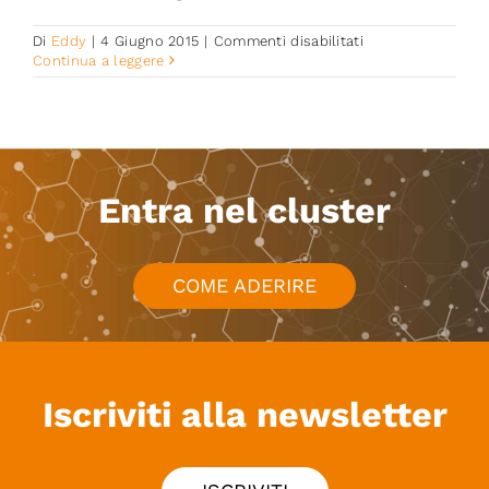
su
Di
Eddy
|
4 Giugno 2015
|
Commenti disabilitati
Preciso®
Continua a leggere
TPL
Entra nel cluster
COME ADERIRE
Iscriviti alla newsletter