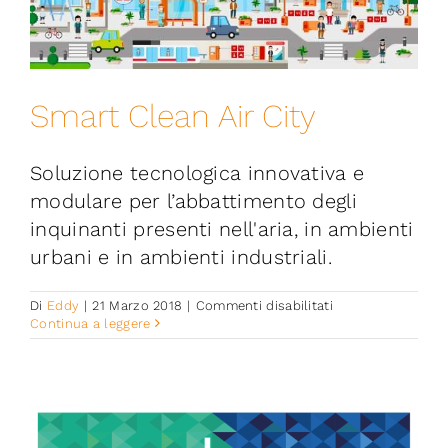
Iniziative
News ed Eventi
Smart Clean Air City
Contatti
Soluzione tecnologica innovativa e
modulare per l’abbattimento degli
Piattaforma First
inquinanti presenti nell'aria, in ambienti
urbani e in ambienti industriali.
Piattaforma SmartCommunities
su
Di
Eddy
|
21 Marzo 2018
|
Commenti disabilitati
Smart
Continua a leggere
Clean
Air
City