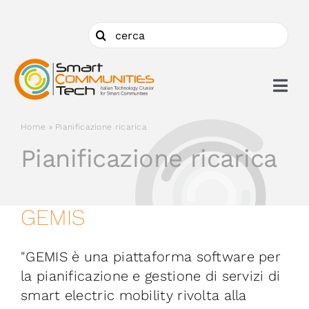
Salta
al
Cerca
contenuto
per:
Togg
Navi
Home
»
Pianificazione ricarica
Chi siamo
Pianificazione ricarica
Cosa facciamo
GEMIS
Aderire
"GEMIS è una piattaforma software per
Ambiti
la pianificazione e gestione di servizi di
smart electric mobility rivolta alla