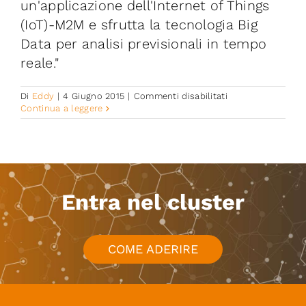
un'applicazione dell'Internet of Things
(IoT)-M2M e sfrutta la tecnologia Big
Data per analisi previsionali in tempo
reale."
su
Di
Eddy
|
4 Giugno 2015
|
Commenti disabilitati
GEMIS
Continua a leggere
Entra nel cluster
COME ADERIRE