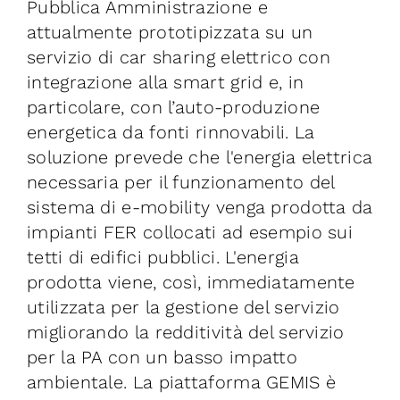
Pubblica Amministrazione e
Iniziative
attualmente prototipizzata su un
servizio di car sharing elettrico con
News ed Eventi
integrazione alla smart grid e, in
particolare, con l’auto-produzione
energetica da fonti rinnovabili. La
Contatti
soluzione prevede che l'energia elettrica
necessaria per il funzionamento del
Piattaforma First
sistema di e-mobility venga prodotta da
impianti FER collocati ad esempio sui
Piattaforma SmartCommunities
tetti di edifici pubblici. L'energia
prodotta viene, così, immediatamente
utilizzata per la gestione del servizio
migliorando la redditività del servizio
per la PA con un basso impatto
ambientale. La piattaforma GEMIS è