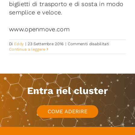
biglietti di trasporto e di sosta in modo
semplice e veloce.
www.openmove.com
su
Di
Eddy
|
23 Settembre 2016
|
Commenti disabilitati
OpenMove
Continua a leggere
Entra nel cluster
COME ADERIRE