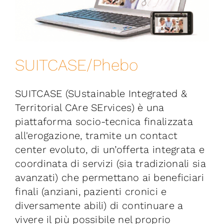
Iniziative
News ed Eventi
SUITCASE/Phebo
Contatti
SUITCASE (SUstainable Integrated &
Piattaforma First
Territorial CAre SErvices) è una
piattaforma socio-tecnica finalizzata
all'erogazione, tramite un contact
Piattaforma SmartCommunities
center evoluto, di un’offerta integrata e
coordinata di servizi (sia tradizionali sia
avanzati) che permettano ai beneficiari
finali (anziani, pazienti cronici e
diversamente abili) di continuare a
vivere il più possibile nel proprio