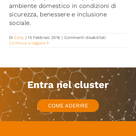
ambiente domestico in condizioni di
sicurezza, benessere e inclusione
sociale.
su
Di
Eddy
|
15 Febbraio 2016
|
Commenti disabilitati
SUITCASE/Phe
Continua a leggere
Entra nel cluster
COME ADERIRE