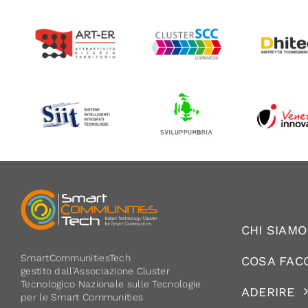
CHI SIAMO
SmartCommunitiesTech
COSA FAC
gestito dall’Associazione Cluster
Tecnologico Nazionale sulle Tecnologie
ADERIRE
per le Smart Communities