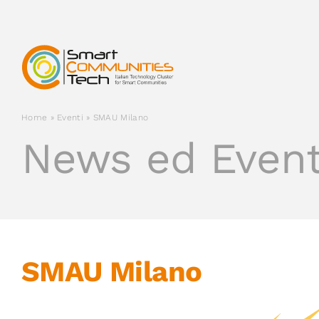
Salta
al
contenuto
Home
»
Eventi
»
SMAU Milano
News ed Event
SMAU Milano