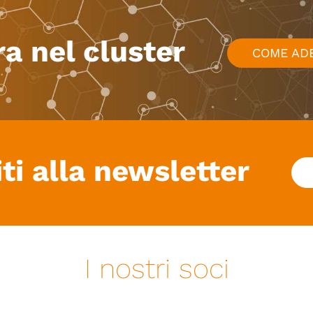
ra nel cluster
COME AD
iti alla newsletter
I nostri soci