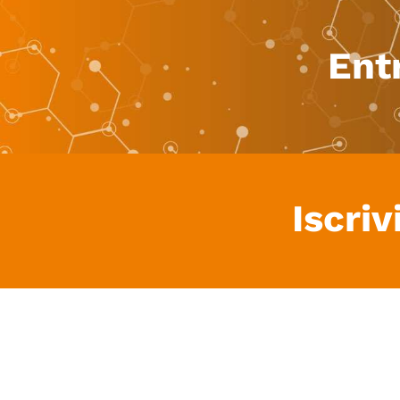
Ent
Iscriv