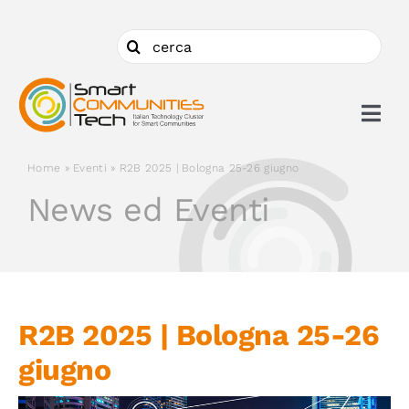
Salta
al
Cerca
contenuto
per:
Togg
Navi
Home
»
Eventi
»
R2B 2025 | Bologna 25-26 giugno
Chi siamo
News ed Eventi
Cosa facciamo
Aderire
R2B 2025 | Bologna 25-26
giugno
Ambiti