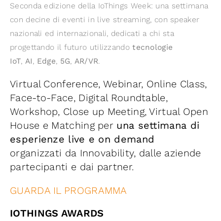
Seconda edizione della IoThings Week: una settimana
Iniziative
con decine di eventi in live streaming, con speaker
nazionali ed internazionali, dedicati a chi sta
News ed Eventi
progettando il futuro utilizzando
tecnologie
IoT
,
AI
,
Edge
,
5G
,
AR/VR
.
Contatti
Virtual Conference, Webinar, Online Class,
Face-to-Face, Digital Roundtable,
Piattaforma First
Workshop, Close up Meeting, Virtual Open
House e Matching per
una settimana di
Piattaforma SmartCommunities
esperienze live e on demand
organizzati da Innovability, dalle aziende
partecipanti e dai partner.
GUARDA IL PROGRAMMA
IOTHINGS AWARDS