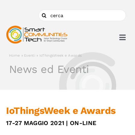
Salta
al
Cerca
contenuto
per:
Togg
Navi
Home
»
Eventi
»
IoThingsWeek e Awards
Chi siamo
News ed Eventi
Cosa facciamo
Aderire
IoThingsWeek e Awards
Ambiti
17-27 MAGGIO 2021 | ON-LINE