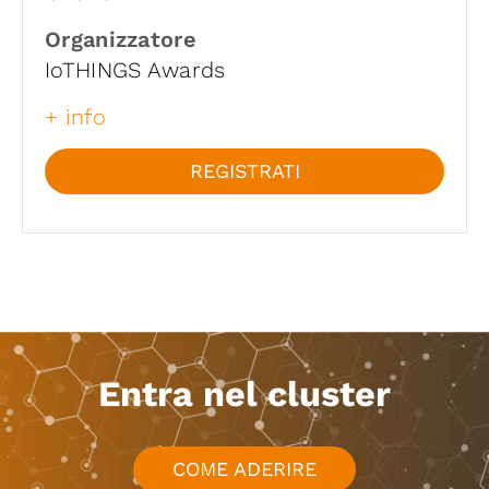
Organizzatore
IoTHINGS Awards
+ info
REGISTRATI
Entra nel cluster
COME ADERIRE