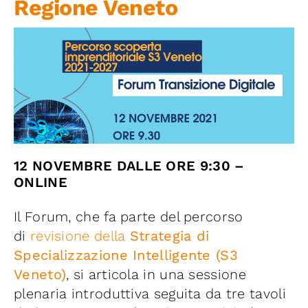
Regione Veneto
Iniziative
News ed Eventi
Contatti
Piattaforma First
12 NOVEMBRE DALLE ORE 9:30 –
ONLINE
Piattaforma SmartCommunities
Il Forum, che fa parte del percorso
di
revisione della
Strategia di
Specializzazione Intelligente (S3
Veneto)
, si articola in una sessione
plenaria introduttiva seguita da tre tavoli