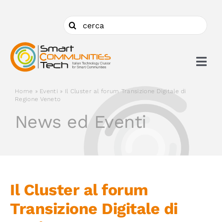
Salta
al
Cerca
contenuto
per:
Togg
Navi
Home
»
Eventi
»
Il Cluster al forum Transizione Digitale di
Chi siamo
Regione Veneto
News ed Eventi
Cosa facciamo
Aderire
Il Cluster al forum
Ambiti
Transizione Digitale di