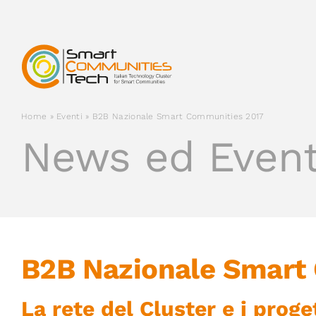
Salta
al
contenuto
Home
»
Eventi
»
B2B Nazionale Smart Communities 2017
News ed Event
B2B Nazionale Smart
La rete del Cluster e i proget