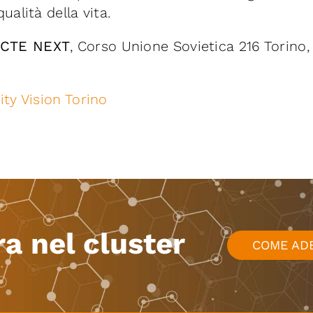
ualità della vita.
CTE NEXT
, Corso Unione Sovietica 216 Torino, 
ity Vision Torino
ra nel cluster
COME AD