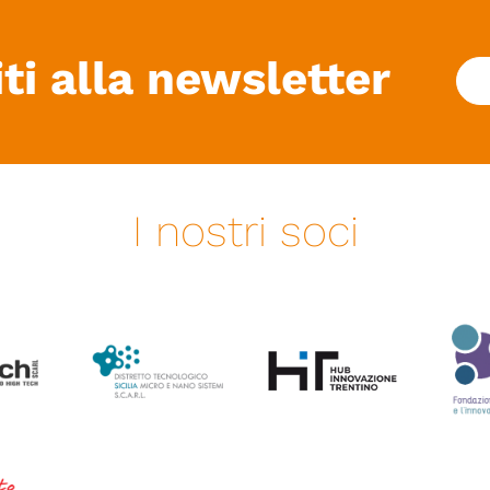
iti alla newsletter
I nostri soci