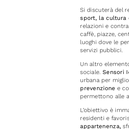
Si discuterà del r
sport, la cultura
relazioni e contra
caffè, piazze, cen
luoghi dove le pe
servizi pubblici.
Un altro elemento
sociale.
Sensori I
urbana per miglio
prevenzione
e co
permettono alle 
L’obiettivo è im
residenti e favor
appartenenza,
sfr