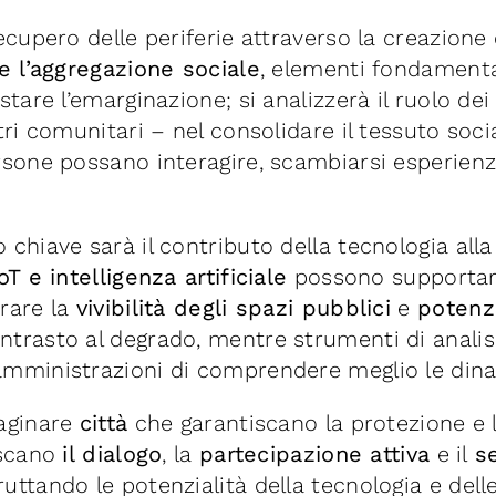
ecupero delle periferie attraverso la creazione
 e l’aggregazione sociale
, elementi fondamenta
stare l’emarginazione; si analizzerà il ruolo de
tri comunitari – nel consolidare il tessuto soci
rsone possano interagire, scambiarsi esperien
 chiave sarà il contributo della tecnologia alla
oT e intelligenza artificiale
possono supportare
rare la
vivibilità degli spazi pubblici
e
potenzi
ntrasto al degrado, mentre strumenti di analisi
amministrazioni di comprendere meglio le dina
maginare
città
che garantiscano la protezione e l
iscano
il dialogo
, la
partecipazione attiva
e il
s
uttando le potenzialità della tecnologia e delle