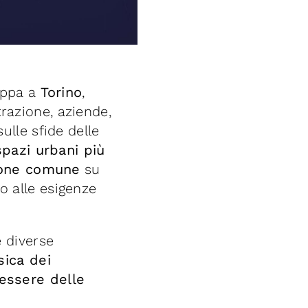
tappa a
Torino
,
razione, aziende,
ulle sfide delle
spazi urbani più
ione comune
su
o alle esigenze
e diverse
sica dei
essere delle