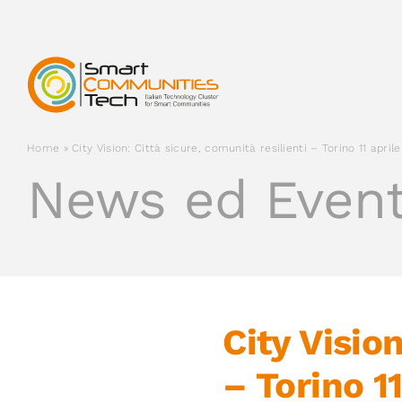
Salta
al
contenuto
Home
»
City Vision: Città sicure, comunità resilienti – Torino 11 aprile
News ed Event
City Vision
– Torino 11