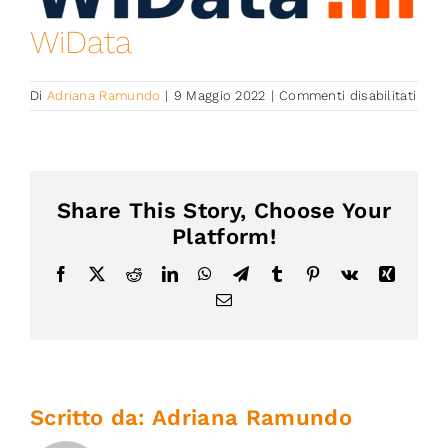
Iniziative
WiData
News ed Eventi
su
Di
Adriana Ramundo
|
9 Maggio 2022
|
Commenti disabilitati
WiDa
Contatti
Share This Story, Choose Your
Piattaforma First
Platform!
Facebook
X
Reddit
LinkedIn
WhatsApp
Telegram
Tumblr
Pinterest
Vk
Xing
Piattaforma SmartCommunities
Email
Scritto da:
Adriana Ramundo