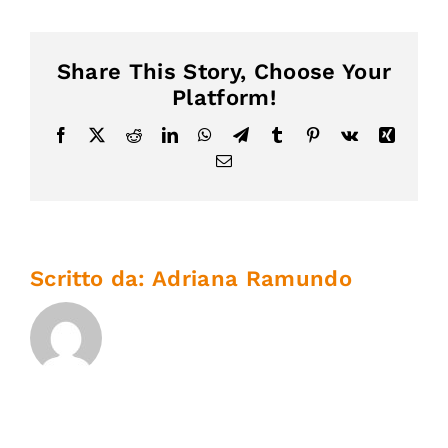
Share This Story, Choose Your
Platform!
Facebook
X
Reddit
LinkedIn
WhatsApp
Telegram
Tumblr
Pinterest
Vk
Xing
Email
Scritto da:
Adriana Ramundo