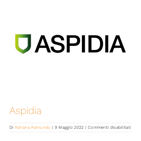
Iniziative
News ed Eventi
Contatti
Piattaforma First
Piattaforma SmartCommunities
Aspidia
su
Di
Adriana Ramundo
|
9 Maggio 2022
|
Commenti disabilitati
Aspi