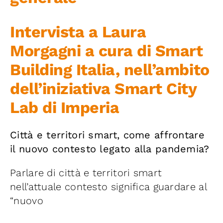
Iniziative
Intervista a Laura
News ed Eventi
Morgagni a cura di Smart
Building Italia, nell’ambito
Contatti
dell’iniziativa Smart City
Lab di Imperia
Piattaforma First
Città e territori smart, come affrontare
Piattaforma SmartCommunities
il nuovo contesto legato alla pandemia?
Parlare di città e territori smart
nell’attuale contesto significa guardare al
“nuovo