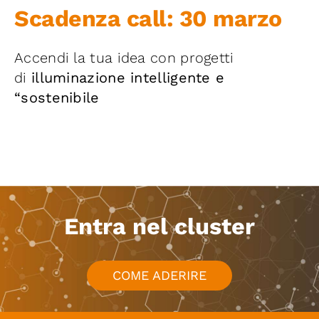
Iniziative
Scadenza call: 30 marzo
Accendi la tua idea con progetti
News ed Eventi
di
illuminazione intelligente e
“sostenibile
Contatti
Piattaforma First
Piattaforma SmartCommunities
Entra nel cluster
COME ADERIRE