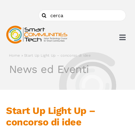
Salta
al
Cerca
contenuto
per:
Togg
Navi
Home
»
Start Up Light Up – concorso di idee
Chi siamo
News ed Eventi
Cosa facciamo
Aderire
Start Up Light Up –
concorso di idee
Ambiti