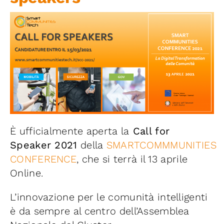
Iniziative
News ed Eventi
Contatti
Piattaforma First
È ufficialmente aperta la
Call for
Piattaforma SmartCommunities
Speaker 2021
della
SMARTCOMMMUNITIES
CONFERENCE
, che si terrà il 13 aprile
Online.
L’innovazione per le comunità intelligenti
è da sempre al centro dell’Assemblea