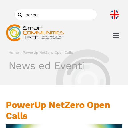
Salta
al
Cerca
contenuto
per:
Togg
Navi
Home
»
PowerUp NetZero Open Calls
Chi siamo
News ed Eventi
Cosa facciamo
Aderire
PowerUp NetZero Open
Calls
Ambiti