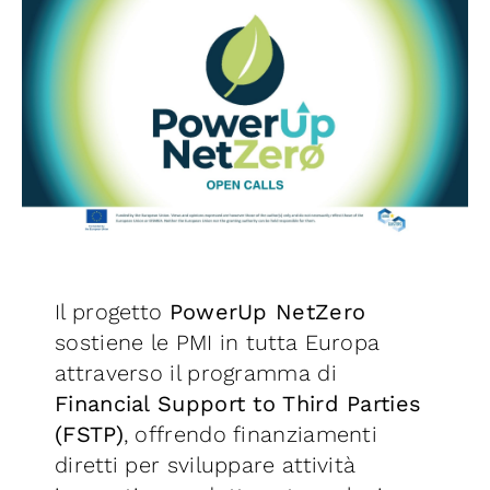
Iniziative
News ed Eventi
Contatti
Piattaforma First
Piattaforma SmartCommunities
Il progetto
PowerUp NetZero
sostiene le PMI in tutta Europa
attraverso il programma di
Financial Support to Third Parties
(FSTP)
, offrendo finanziamenti
diretti per sviluppare attività