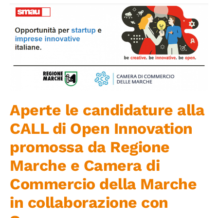
Iniziative
News ed Eventi
Contatti
Piattaforma First
Aperte le candidature alla
CALL di Open Innovation
Piattaforma SmartCommunities
promossa da Regione
Marche e Camera di
Commercio della Marche
in collaborazione con