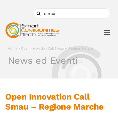
Salta
al
Cerca
contenuto
per:
Togg
Navi
Home
»
Open Innovation Call Smau – Regione Marche
Chi siamo
News ed Eventi
Cosa facciamo
Aderire
Open Innovation Call
Smau – Regione Marche
Ambiti