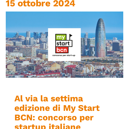
15 ottobre 2024
Iniziative
News ed Eventi
Contatti
Piattaforma First
Piattaforma SmartCommunities
Al via la settima
edizione di My Start
BCN: concorso per
startup italiane