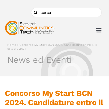
Salta
al
Cerca
contenuto
per:
Togg
Navi
Home
»
Concorso My Start BCN 2024. Candidature entro il 15
Chi siamo
ottobre 2024
News ed Eventi
Cosa facciamo
Aderire
Concorso My Start BCN
Ambiti
2024. Candidature entro il