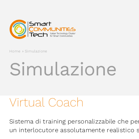
Salta
al
contenuto
Home
»
Simulazione
Simulazione
Virtual Coach
Sistema di training personalizzabile che p
un interlocutore assolutamente realistico s