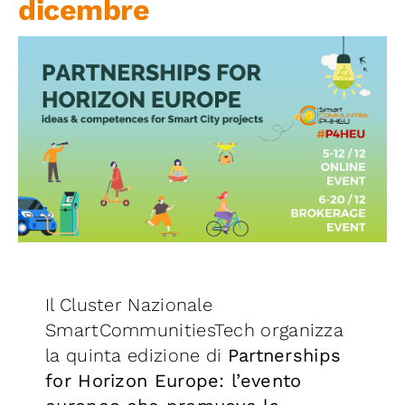
dicembre
Iniziative
News ed Eventi
Contatti
Piattaforma First
Piattaforma SmartCommunities
Il Cluster Nazionale
SmartCommunitiesTech organizza
la quinta edizione di
Partnerships
for Horizon Europe: l’evento