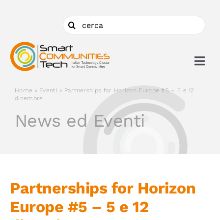
Salta
al
Cerca
contenuto
per:
Togg
Navi
Home
»
Eventi
»
Partnerships for Horizon Europe #5 – 5 e 12
Chi siamo
dicembre
News ed Eventi
Cosa facciamo
Aderire
Partnerships for Horizon
Ambiti
Europe #5 – 5 e 12