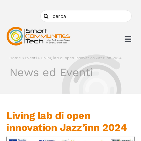
Salta
al
Cerca
contenuto
per:
Togg
Navi
Home
»
Eventi
»
Living lab di open innovation Jazz’inn 2024
Chi siamo
News ed Eventi
Cosa facciamo
Aderire
Living lab di open
innovation Jazz’inn 2024
Ambiti