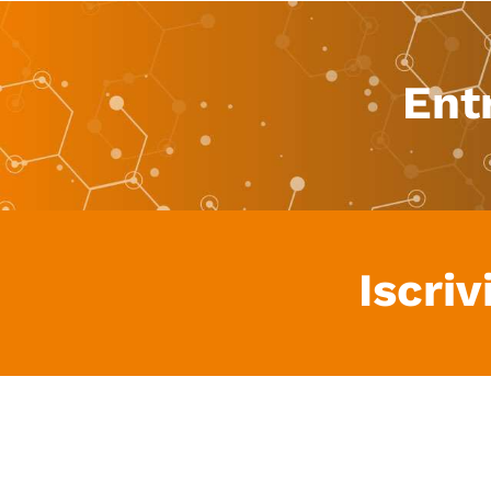
Ent
Iscriv