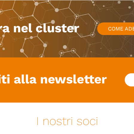
ra nel cluster
COME AD
iti alla newsletter
I nostri soci