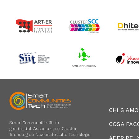
CHI SIAMO
SmartCommunitiesTech
COSA FAC
gestito dall’Associazione Cluster
Tecnologico Nazionale sulle Tecnologie
ADERIRE