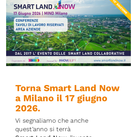
Iniziative
News ed Eventi
Contatti
Piattaforma First
Piattaforma SmartCommunities
Torna Smart Land Now
a Milano il 17 giugno
2026.
Vi segnaliamo che anche
quest’anno si terrà