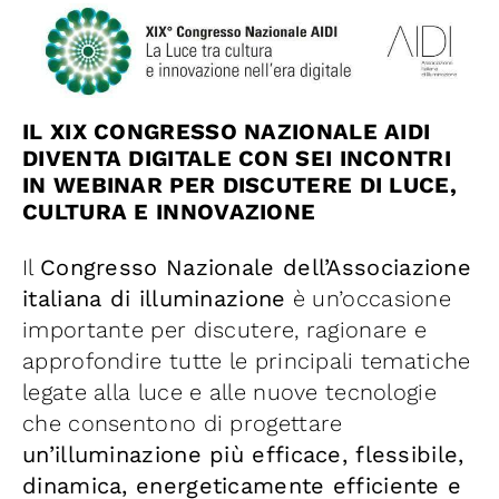
Iniziative
News ed Eventi
IL XIX CONGRESSO NAZIONALE AIDI
DIVENTA DIGITALE CON SEI INCONTRI
Contatti
IN WEBINAR PER DISCUTERE DI LUCE,
CULTURA E INNOVAZIONE
Piattaforma First
Il
Congresso Nazionale dell’Associazione
italiana di illuminazione
è un’occasione
Piattaforma SmartCommunities
importante per discutere, ragionare e
approfondire tutte le principali tematiche
legate alla luce e alle nuove tecnologie
che consentono di progettare
un’illuminazione più efficace, flessibile,
dinamica, energeticamente efficiente e