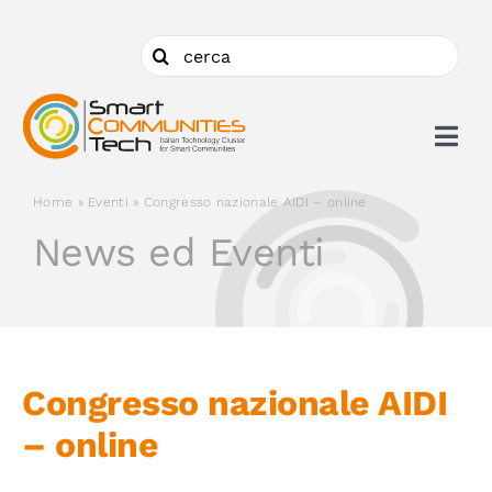
Salta
al
Cerca
contenuto
per:
Togg
Navi
Home
»
Eventi
»
Congresso nazionale AIDI – online
Chi siamo
News ed Eventi
Cosa facciamo
Aderire
Congresso nazionale AIDI
– online
Ambiti