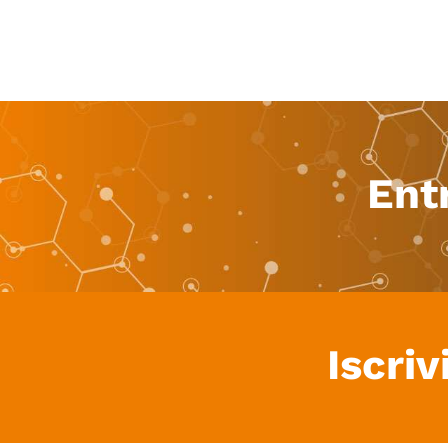
Ent
Iscriv