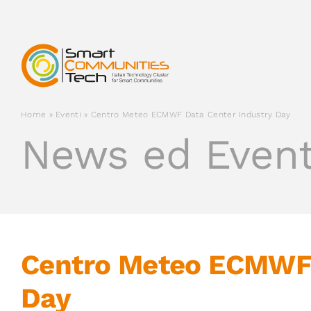
Salta
al
contenuto
Home
»
Eventi
»
Centro Meteo ECMWF Data Center Industry Day
News ed Event
Centro Meteo ECMWF 
Day