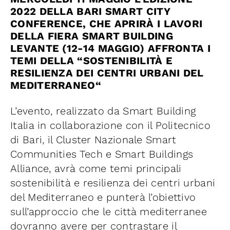
Iniziative
2022 DELLA BARI SMART CITY
CONFERENCE, CHE APRIRÀ I LAVORI
DELLA FIERA SMART BUILDING
News ed Eventi
LEVANTE (12-14 MAGGIO)
AFFRONTA I
TEMI DELLA “
SOSTENIBILITÀ E
RESILIENZA DEI CENTRI URBANI DEL
Contatti
MEDITERRANEO
“
Piattaforma First
L’evento, realizzato da Smart Building
Italia in collaborazione con il Politecnico
di Bari, il Cluster Nazionale Smart
Piattaforma SmartCommunities
Communities Tech e Smart Buildings
Alliance, avrà come temi principali
sostenibilità e resilienza dei centri urbani
del Mediterraneo e punterà l’obiettivo
sull’approccio che le città mediterranee
dovranno avere per contrastare il