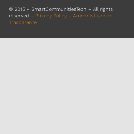
© 2015 – SmartCommunitiesTech – All rights
reserved –
Privacy Policy
–
Amministrazione
Trasparente