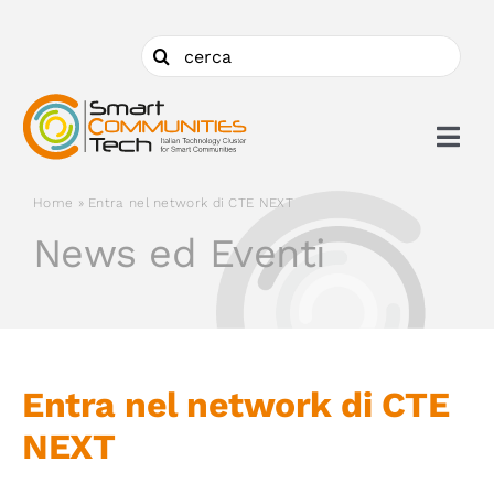
Salta
al
Cerca
contenuto
per:
Togg
Navi
Home
»
Entra nel network di CTE NEXT
Chi siamo
News ed Eventi
Cosa facciamo
Aderire
Entra nel network di CTE
NEXT
Ambiti