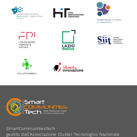
SmartCommunitiesTech
gestito dall’Associazione Cluster Tecnologico Nazionale