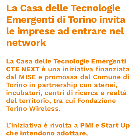
Iniziative
La Casa delle Tecnologie
Emergenti di Torino invita
News ed Eventi
le imprese ad entrare nel
network
Contatti
La Casa delle Tecnologie Emergenti
Piattaforma First
CTE NEXT è
una iniziativa finanziata
dal MISE e promossa dal Comune di
Torino in partnership con atenei,
Piattaforma SmartCommunities
incubatori, centri di ricerca e realtà
del territorio, tra cui Fondazione
Torino Wireless.
L’iniziativa è rivolta a
PMI e Start Up
che intendono adottare,