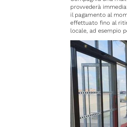
provvederà immediata
il pagamento al mom
effettuato fino al r
locale, ad esempio p