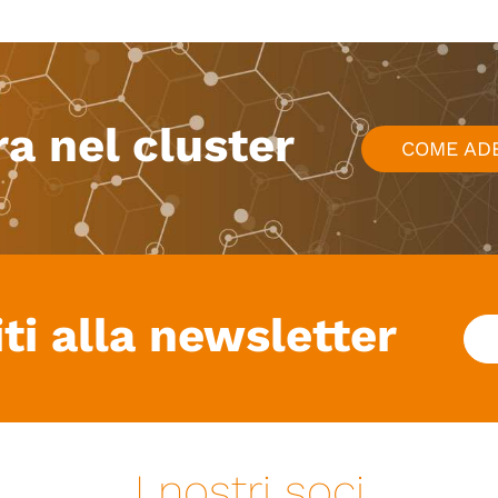
ra nel cluster
COME AD
iti alla newsletter
I nostri soci