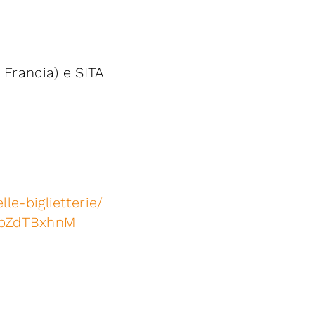
 Francia) e SITA
le-biglietterie/
zpZdTBxhnM