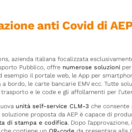
tazione anti Covid di AE
ns, azienda italiana focalizzata esclusivamente
asporto Pubblico, offre
numerose soluzioni
per 
 esempio il portale web, le App per smartphone
a a bordo, le carte bancarie EMV ecc. Tutte sol
 trasporto e le code e gli affollamenti per l’uten
 nuova
unità self-service CLM-3
che consente a
soluzione proposta da AEP è capace di produr
a di stampa e codifica
. Dopo l’approvazione, i
 che contiene un
QR-code
da presentare alla