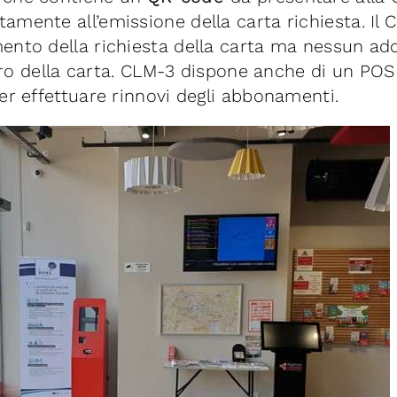
mente all’emissione della carta richiesta. Il C
ento della richiesta della carta ma nessun ad
itiro della carta. CLM-3 dispone anche di un PO
er effettuare rinnovi degli abbonamenti.