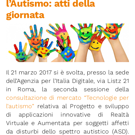
l’Autismo: atti della
Iniziative
giornata
News ed Eventi
Contatti
Piattaforma First
Il 21 marzo 2017 si è svolta, presso la sede
dell’Agenzia per l’Italia Digitale, via Listz 21
Piattaforma SmartCommunities
in Roma, la seconda sessione della
consultazione di mercato “Tecnologie per
l’autismo”
relativa al Progetto e sviluppo
di applicazioni innovative di Realtà
Virtuale e Aumentata per soggetti affetti
da disturbi dello spettro autistico (ASD).