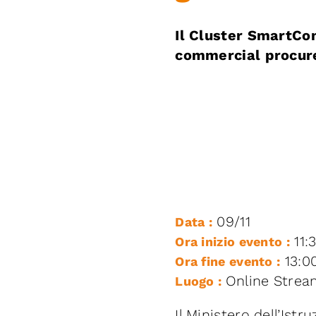
Il Cluster SmartCo
commercial procure
09/11
Data :
11:
Ora inizio evento :
13:0
Ora fine evento :
Online Strea
Luogo :
Il Ministero dell’Ist