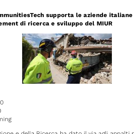
mmunitiesTech supporta le aziende italiane
ment di ricerca e sviluppo del MIUR
30
0
ming
ruzione e della Ricerca ha dato il via agli appal