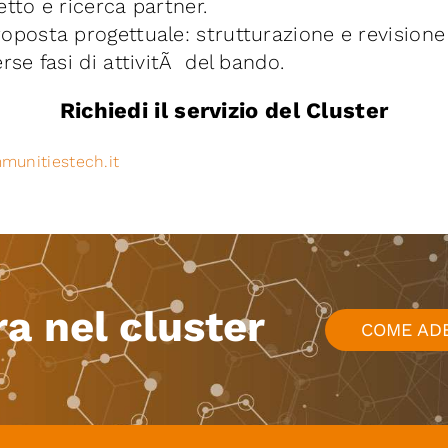
etto e ricerca partner.
roposta progettuale: strutturazione e revisione
erse fasi di attivitÃ del bando.
Richiedi il servizio del Cluster
unitiestech.it
ra nel cluster
COME AD