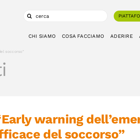
Cerca
PIATTAF
per:
CHI SIAMO
COSA FACCIAMO
ADERIRE
del soccorso”
i
“Early warning dell’eme
fficace del soccorso”