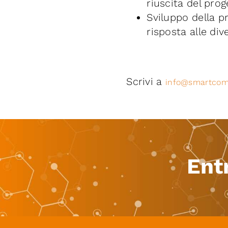
riuscita del prog
Sviluppo della p
risposta alle div
Scrivi a
info@smartcomm
Ent