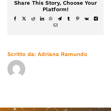
Share This Story, Choose Your
Platform!
Facebook
X
Reddit
LinkedIn
WhatsApp
Telegram
Tumblr
Pinterest
Vk
Xing
Email
Scritto da:
Adriana Ramundo