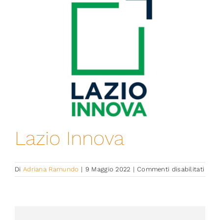
immagine
Iniziative
News ed Eventi
Contatti
Piattaforma First
Lazio Innova
Piattaforma SmartCommunities
su
Di
Adriana Ramundo
|
9 Maggio 2022
|
Commenti disabilitati
Lazi
Inno