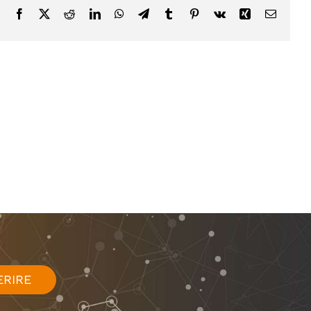
Facebook
X
Reddit
LinkedIn
WhatsApp
Telegram
Tumblr
Pinterest
Vk
Xing
Email
ERIRE