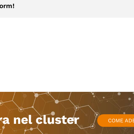
form!
ra nel cluster
COME AD