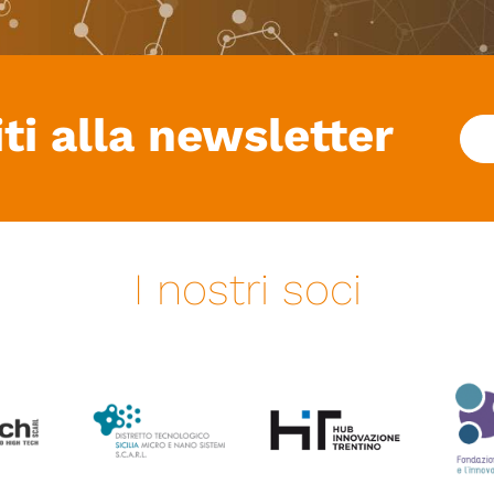
iti alla newsletter
I nostri soci