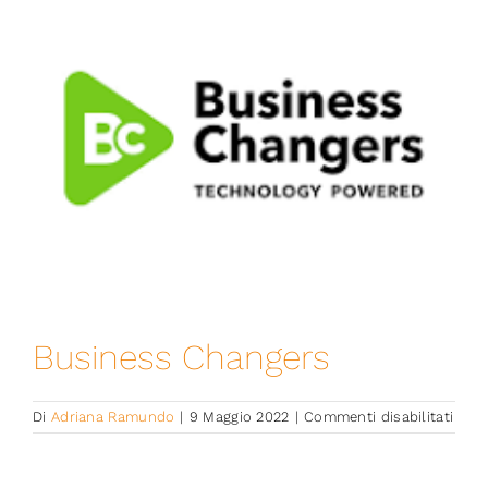
Iniziative
News ed Eventi
Contatti
Piattaforma First
Piattaforma SmartCommunities
Business Changers
su
Di
Adriana Ramundo
|
9 Maggio 2022
|
Commenti disabilitati
Busi
Chan